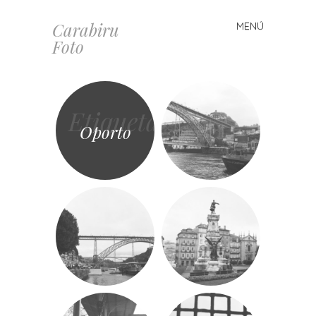
Carabiru
MENÚ
Saltar
Foto
al
contenido
Etiqueta
Oporto