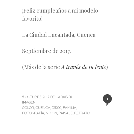
¡Feliz cumpleaños a mi modelo
favorito!
La Ciudad Encantada, Cuenca.
Septiembre de 2017.
(Más de la serie
A través de tu lente
)
5 OCTUBRE 2017
DE
CARABIRU
+
IMAGEN
COLOR
,
CUENCA
,
D5000
,
FAMILIA
,
FOTOGRAFÍA
,
NIKON
,
PAISAJE
,
RETRATO
«
Siguiente
Navegación
Entrada
entrada
anterior
»