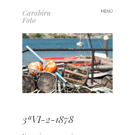
Carabiru
MENÚ
Saltar
Foto
al
contenido
3ªVI-2-1878