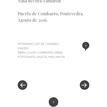
Nasa nécora-camarón
Puerto de Combarro, Pontevedra.
Agosto de 2016.
14 FEBRERO 2017
DE
CARABIRU
+
IMAGEN
50MM
,
COLOR
,
COMBARRO
,
D5000
,
FOTOGRAFÍA
,
GALICIA
,
MAR
,
NIKON
«
Siguiente
Navegación
Entrada
entrada
anterior
»
de
entradas
+