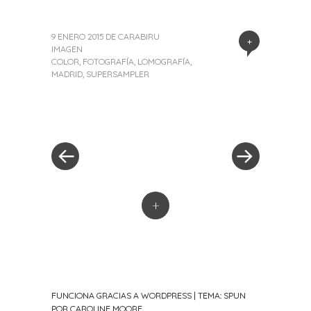
9 ENERO 2015
DE
CARABIRU
+
IMAGEN
COLOR
,
FOTOGRAFÍA
,
LOMOGRAFÍA
,
MADRID
,
SUPERSAMPLER
«
Siguiente
Navegación
Entrada
entrada
anterior
»
de
entradas
+
FUNCIONA GRACIAS A WORDPRESS
|
TEMA: SPUN
POR
CAROLINE MOORE
.