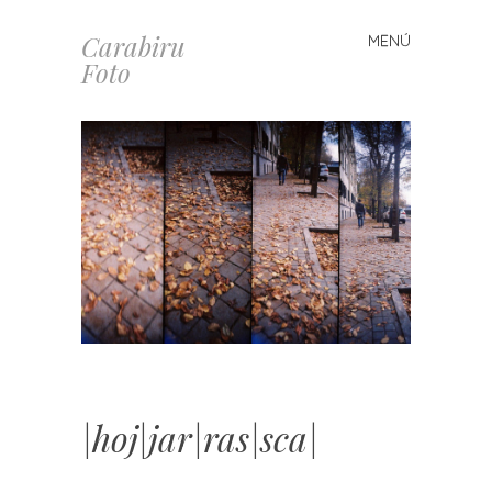
Carabiru
MENÚ
Saltar
Foto
al
contenido
|hoj|jar|ras|sca|