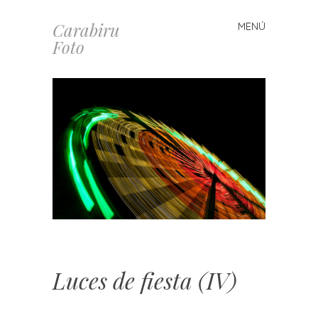
Carabiru
MENÚ
Saltar
Foto
al
contenido
Luces de fiesta (IV)