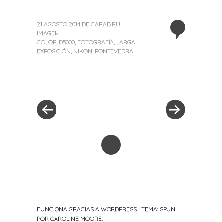
21 AGOSTO 2014
DE
CARABIRU
+
IMAGEN
COLOR
,
D5000
,
FOTOGRAFÍA
,
LARGA
EXPOSICIÓN
,
NIKON
,
PONTEVEDRA
«
Siguiente
Navegación
Entrada
entrada
anterior
»
de
entradas
+
FUNCIONA GRACIAS A WORDPRESS
|
TEMA: SPUN
POR
CAROLINE MOORE
.